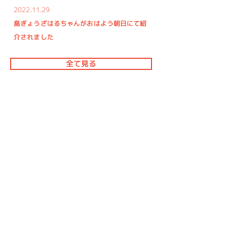
2022.11.29
島ぎょうざはるちゃんがおはよう朝日にて紹
介されました
全て見る
会社概要
会社名
株式会社すぐdo
所在地
兵庫県淡路市多賀1260
設立
令和2年6月11日
代表取締役
森田 純多
​事業内容
事業企画/立ち上げサポート/集