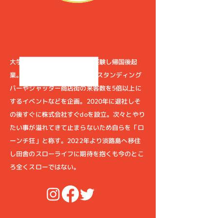
代表取締役
森田 純多
大学時代にバックパッカーを経験し帰国後起
業。月間4万人以上を集客するスタンディング
バーやシャッター商店街の来客数を5倍以上に
するイベントなどを企画。2020年に退社しそ
の後すぐに株式会社すぐdoを設立。次々とやり
たい事が溢れてきて止まらないため自らを「ロ
ーンチ狂」と称す。2022年より淡路島へ移住
し田舎のスローライフに期待を抱くも今のとこ
ろ全くスローではない。