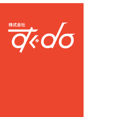
いますぐ
​やらなきゃ
気が済まない